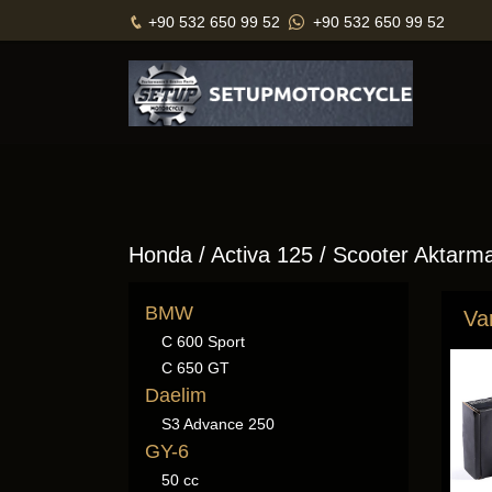
+90 532 650 99 52
+90 532 650 99 52
Honda
/ Activa 125 / Scooter Aktarm
BMW
Va
C 600 Sport
C 650 GT
Daelim
S3 Advance 250
GY-6
50 cc