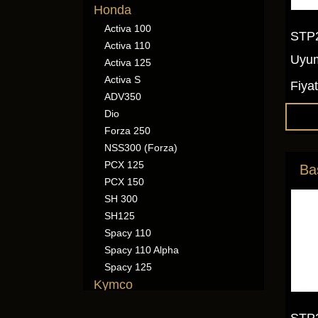
Honda
Activa 100
STP
Activa 110
Uyum
Activa 125
Activa S
Fiya
ADV350
Dio
Forza 250
NSS300 (Forza)
PCX 125
Ba
PCX 150
SH 300
SH125
Spacy 110
Spacy 110 Alpha
Spacy 125
Kymco
Downtown 250
STP