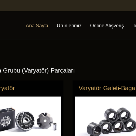
Ana Sayfa
Ürünlerimiz
Online Alışveriş
İ
a Grubu (Varyatör) Parçaları
ryatör
Varyatör Galeti-Baga